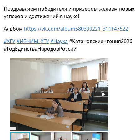
Поздравляем победителя и призеров, желаем новых
успехов и достижений в науке!
Альбом
https://vk.com/album580399221_311147522
#ХГУ
#ИЕНИМ_ХГУ
#Наука
#Катановскиечтения2026
#ГодЕдинстваНародовРоссии