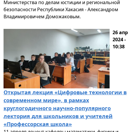
Министерства по делам юстиции и региональной
безопасности Республики Хакасия - Александром
Владимировичем Доможаковым.
26 апр
2024 -
10:38
Открытая лекция «Цифровые технологии в
современном мире», в рамках
круглогодичного научно-популярного
лектория для школьников и учителей
«Профессорская школа»
11 апреля доцент кафедры математики, физики и