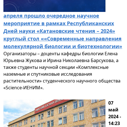
апреля прошло очередное научное
мероприятие в рамках Республиканских
Дней науки «Катановские чтения – 2024»
круглый стол ««Современные направления
молекулярной биологии и биотехнологии»
Организаторы – доценты кафедры биологии Елена
Юрьевна Жукова и Ирина Николаевна Барсукова, а
также студенты научной секции «Комплексные
наземные и спутниковые исследования
растительности» студенческого научного общества
«Science-ИЕНИМ».
07
май
2024 -
14:23