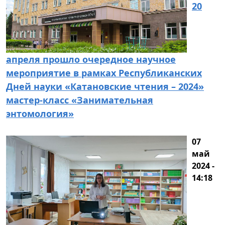
20
апреля прошло очередное научное
мероприятие в рамках Республиканских
Дней науки «Катановские чтения – 2024»
мастер-класс «Занимательная
энтомология»
07
май
2024 -
14:18