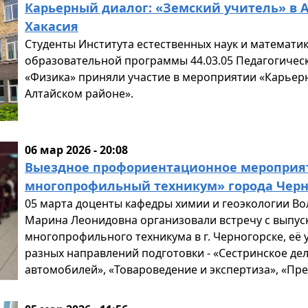
Карьерный диалог: «Земский учитель» в 
Хакасия
Студенты Института естественных наук и математ
образовательной программы 44.03.05 Педагогичес
«Физика» приняли участие в мероприятии «Карьерн
Алтайском районе».
06 мар 2026 - 20:08
Выездное профориентационное мероприят
многопрофильный техникум» города Черн
05 марта доценты кафедры химии и геоэкологии Во
Марина Леонидовна организовали встречу с выпус
многопрофильного техникума в г. Черногорске, её 
разных направлений подготовки - «Сестринское де
автомобилей», «Товароведение и экспертиза», «Пр