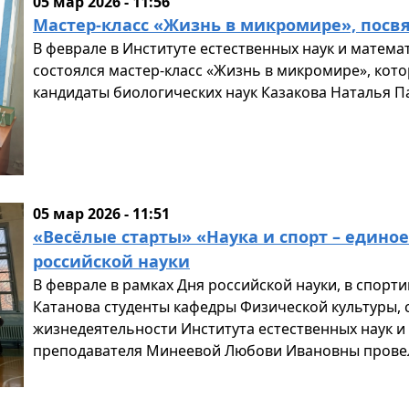
05 мар 2026 - 11:56
Мастер-класс «Жизнь в микромире», пос
В феврале в Институте естественных наук и математ
состоялся мастер-класс «Жизнь в микромире», кот
кандидаты биологических наук Казакова Наталья П
05 мар 2026 - 11:51
«Весёлые старты» «Наука и спорт – едино
российской науки
В феврале в рамках Дня российской науки, в спорти
Катанова студенты кафедры Физической культуры, 
жизнедеятельности Института естественных наук и
преподавателя Минеевой Любови Ивановны провел