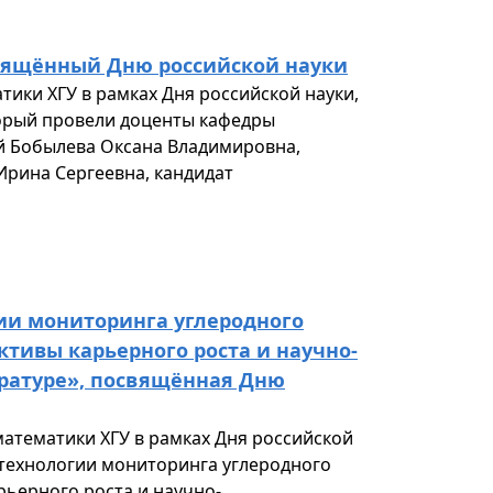
свящённый Дню российской науки
тики ХГУ в рамках Дня российской науки,
торый провели доценты кафедры
й Бобылева Оксана Владимировна,
Ирина Сергеевна, кандидат
ии мониторинга углеродного
тивы карьерного роста и научно-
ратуре», посвящённая Дню
 математики ХГУ в рамках Дня российской
 технологии мониторинга углеродного
ьерного роста и научно-