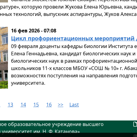
ратуре», которую провели Жукова Елена Юрьевна, канди
ных технологий, выпускник аспирантуры, Жуков Алекса
16 фев 2026 - 07:08
Цикл профориентационных мероприятий 
09 февраля доценты кафедры биологии Института е
Елена Геннадьевна, кандидат биологических наук и
биологических наук в рамках профориентационной
школьников 11-х классов МБОУ «СОШ № 10» г. Аба
возможностях поступления на направления подгото
университета.
2
13
14
15
16
>>
Last
ное образовательное учреждение высшего
университет им. Н. Ф. Катанова»