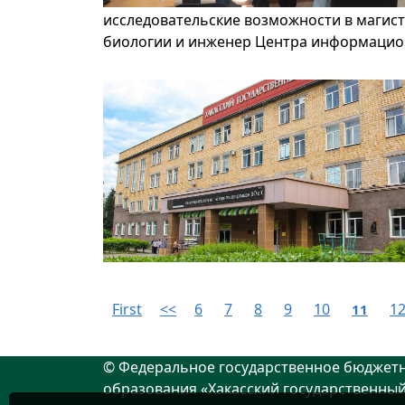
исследовательские возможности в магист
биологии и инженер Центра информацион
First
<<
6
7
8
9
10
1
11
© Федеральное государственное бюджет
образования «Хакасский государственный 