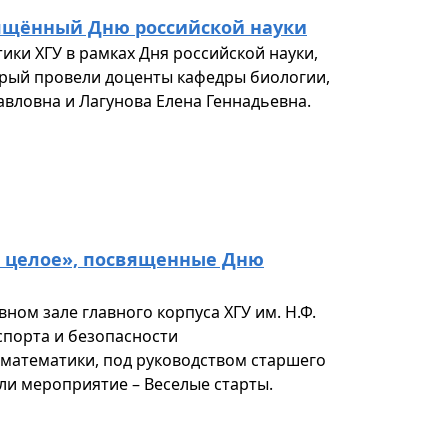
вящённый Дню российской науки
ики ХГУ в рамках Дня российской науки,
орый провели доценты кафедры биологии,
авловна и Лагунова Елена Геннадьевна.
е целое», посвященные Дню
вном зале главного корпуса ХГУ им. Н.Ф.
спорта и безопасности
 математики, под руководством старшего
и мероприятие – Веселые старты.