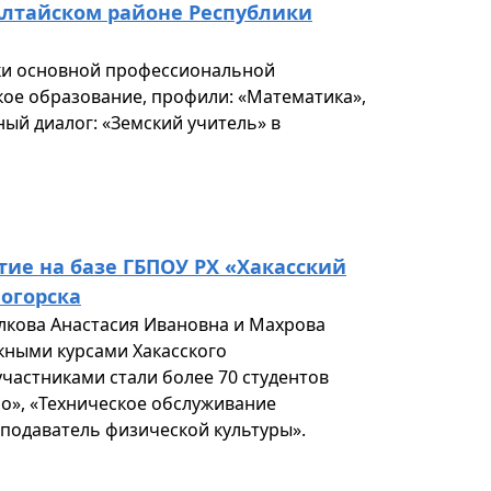
Алтайском районе Республики
ики основной профессиональной
кое образование, профили: «Математика»,
ый диалог: «Земский учитель» в
ие на базе ГБПОУ РХ «Хакасский
огорска
лкова Анастасия Ивановна и Махрова
кными курсами Хакасского
участниками стали более 70 студентов
ло», «Техническое обслуживание
еподаватель физической культуры».