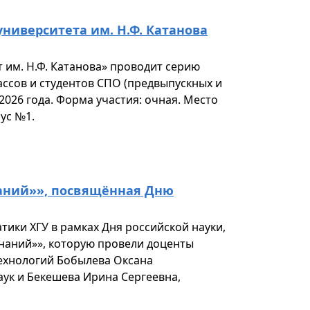
ниверситета им. Н.Ф. Катанова
 им. Н.Ф. Катанова» проводит серию
ассов и студентов СПО (предвыпускных и
2026 года. Форма участия: очная. Место
пус №1.
аний»», посвящённая Дню
тики ХГУ в рамках Дня российской науки,
наний»», которую провели доценты
ехнологий Бобылева Оксана
ук и Бекешева Ирина Сергеевна,