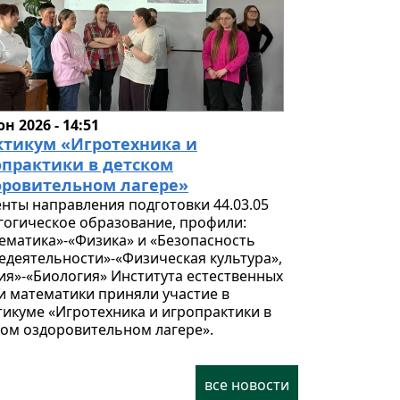
н 2026 - 14:51
ктикум «Игротехника и
опрактики в детском
оровительном лагере»
енты направления подготовки 44.03.05
гогическое образование, профили:
ематика»-«Физика» и «Безопасность
едеятельности»-«Физическая культура»,
ия»-«Биология» Института естественных
 и математики приняли участие в
тикуме «Игротехника и игропрактики в
ком оздоровительном лагере».
все новости