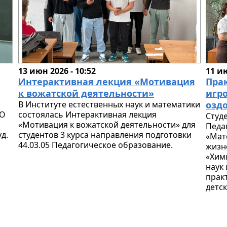
13 июн 2026 - 10:52
11 ию
Интерактивная лекция «Мотивация
Пра
к вожатской деятельности»
игр
В Институте естественных наук и математики
озд
ВО
состоялась Интерактивная лекция
Студ
«Мотивация к вожатской деятельности» для
Педа
д.
студентов 3 курса направления подготовки
«Мат
44.03.05 Педагогическое образование.
жизн
«Хим
наук
прак
детс