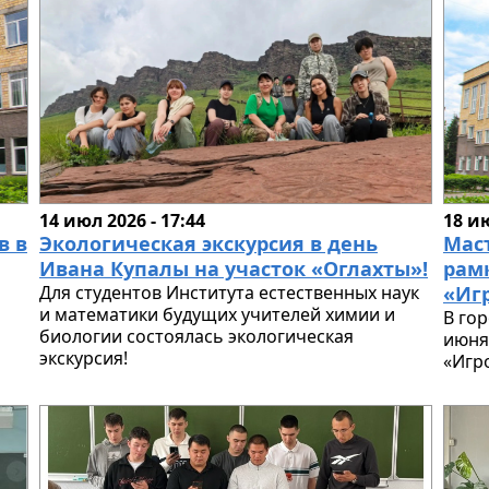
14 июл 2026 - 17:44
18 ию
в в
Экологическая экскурсия в день
Мас
Ивана Купалы на участок «Оглахты»!
рам
Для студентов Института естественных наук
«Игр
и математики будущих учителей химии и
В го
биологии состоялась экологическая
июня
экскурсия!
«Игро